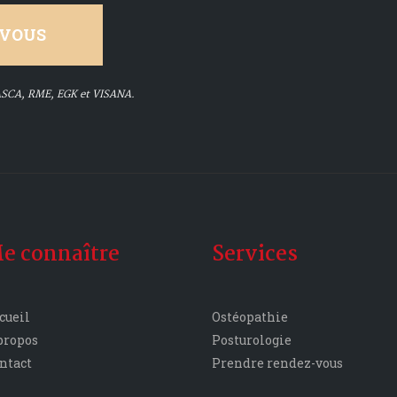
-VOUS
ASCA, RME, EGK et VISANA.
e connaître
Services
cueil
Ostéopathie
propos
Posturologie
ntact
Prendre rendez-vous