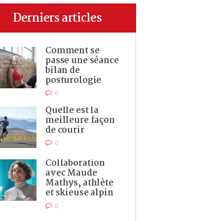
Derniers articles
Comment se
passe une séance
bilan de
posturologie
0
Quelle est la
meilleure façon
de courir
0
Collaboration
avec Maude
Mathys, athlète
et skieuse alpin
0