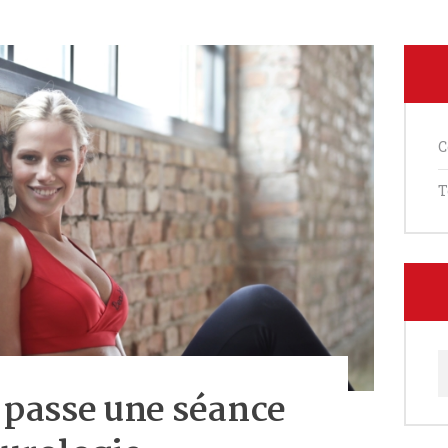
C
T
R
passe une séance